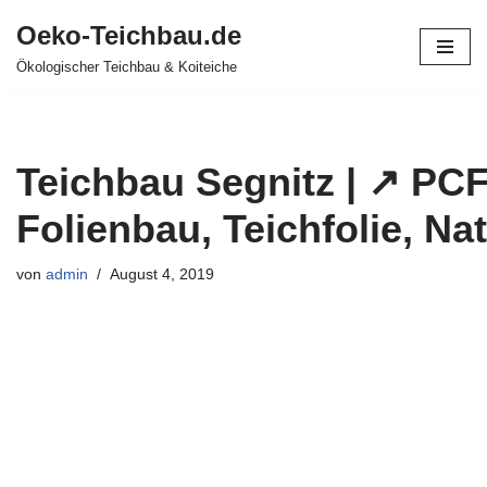
Oeko-Teichbau.de
Zum
Ökologischer Teichbau & Koiteiche
Inhalt
springen
Teichbau Segnitz | ↗️ PC
Folienbau, Teichfolie, Na
von
admin
August 4, 2019