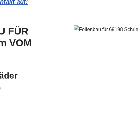
takt auf!
U FÜR
im VOM
äder
e