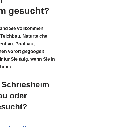
n
im gesucht?
sind Sie vollkommen
 Teichbau, Naturteiche,
enbau, Poolbau,
nen vorort gegoogelt
 für Sie tätig, wenn Sie in
hnen.
n Schriesheim
au oder
esucht?