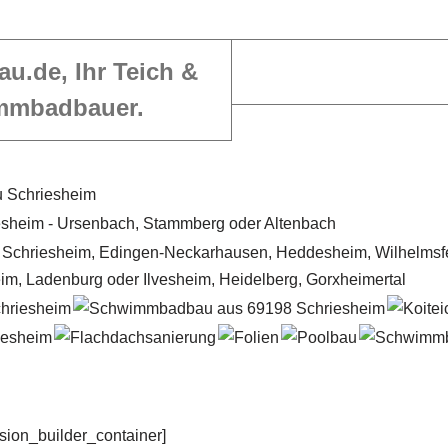
au.de, Ihr Teich &
mmbadbauer.
usion_builder_container]