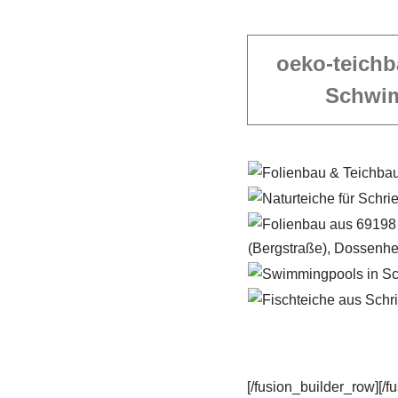
oeko-teichb
Schwi
[/fusion_builder_row][/f