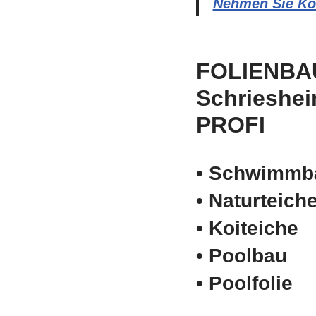
Nehmen Sie Kon
FOLIENBA
Schrieshe
PROFI
• Schwimm­b
• Naturteich
• Koiteiche
• Poolbau
• Poolfolie