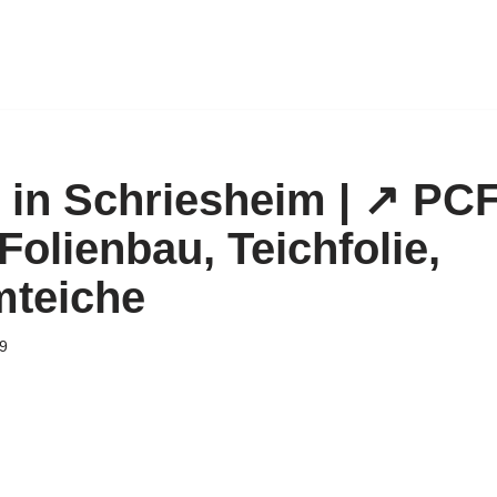
 in Schriesheim | ↗️ PCF
Folienbau, Teichfolie,
teiche
9