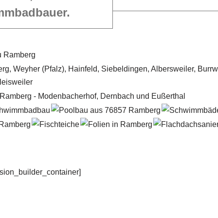
mmbadbauer.
usion_builder_container]