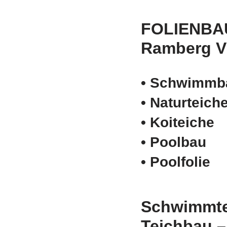
FOLIENBA
Ramberg 
• Schwimm­b
• Naturteich
• Koiteiche
• Poolbau
• Poolfolie
Schwimmte
Teichbau 