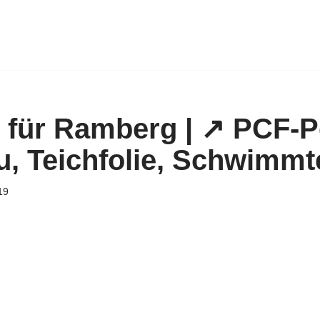
 für Ramberg | ↗️ PCF-P
u, Teichfolie, Schwimmt
19