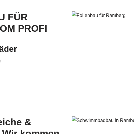
U FÜR
VOM PROFI
äder
e
iche &
– Wir kommen