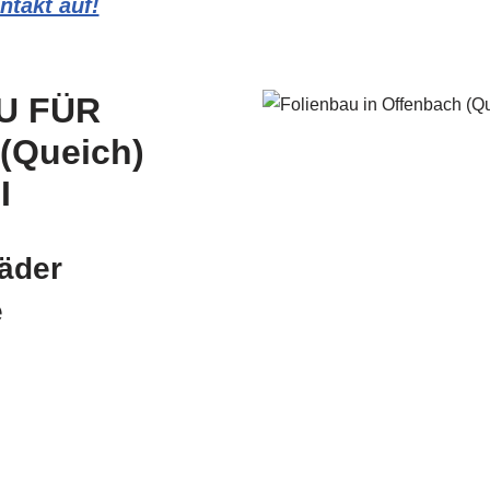
takt auf!
U FÜR
(Queich)
I
äder
e