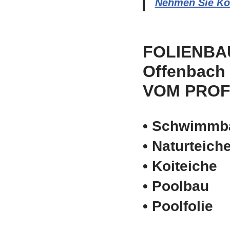
Nehmen Sie Kon
FOLIENBA
Offenbach 
VOM PROF
• Schwimm­b
• Naturteich
• Koiteiche
• Poolbau
• Poolfolie