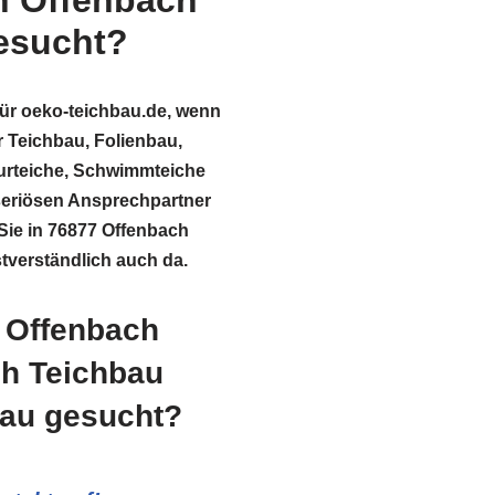
n Offenbach
esucht?
für oeko-teichbau.de, wenn
ür Teichbau, Folienbau,
rteiche, Schwimmteiche
seriösen Ansprechpartner
Sie in 76877 Offenbach
stverständlich auch da.
n Offenbach
ch Teichbau
bau gesucht?