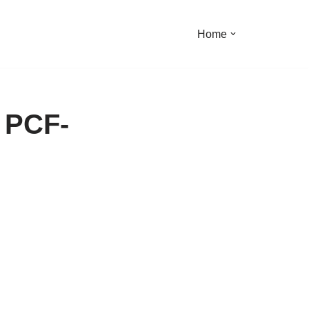
Home
️ PCF-