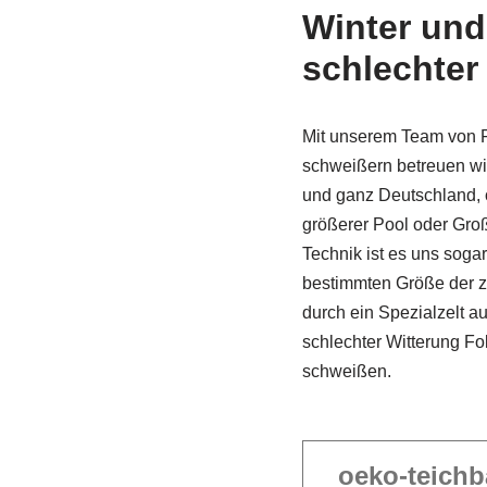
Winter und
schlechter
Mit unserem Team von F
schweißern betreuen wi
und ganz Deutschland, 
größerer Pool oder Gro
Technik ist es uns sogar
bestimmten Größe der z
durch ein Spezi­alzelt a
schlechter Witterung Fo
schweißen.
oeko-teichb