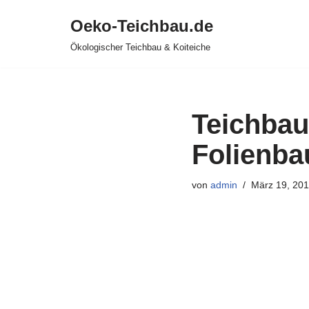
Oeko-Teichbau.de
Zum
Ökologischer Teichbau & Koiteiche
Inhalt
springen
Teichbau
Folienbau
von
admin
März 19, 20