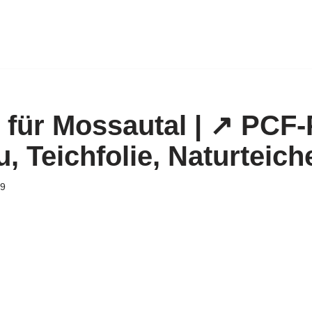
 für Mossautal | ↗️ PCF-
, Teichfolie, Naturteich
19