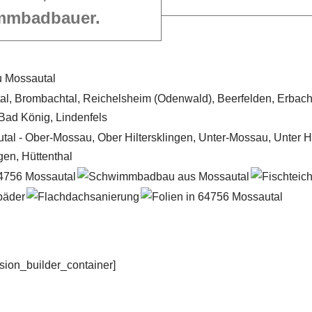
mmbadbauer.
usion_builder_container]