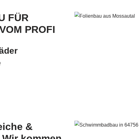
U FÜR
 VOM PROFI
äder
e
iche &
– Wir kommen