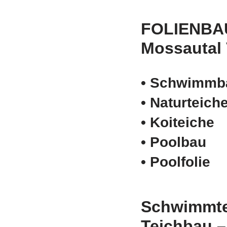
FOLIENBA
Mossautal
• Schwimm­b
• Naturteich
• Koiteiche
• Poolbau
• Poolfolie
Schwimmte
Teichbau 