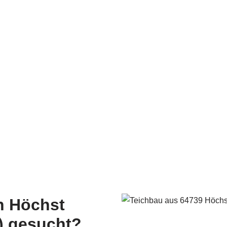
n Höchst
) gesucht?