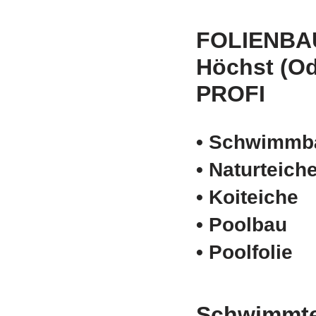
FOLIENBA
Höchst (O
PROFI
• Schwimm­b
• Naturteich
• Koiteiche
• Poolbau
• Poolfolie
Schwimmte