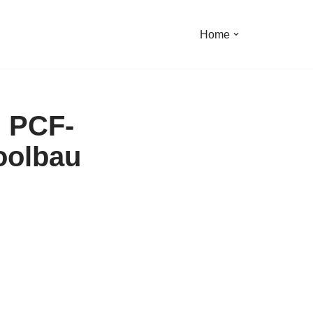
Home
️ PCF-
Poolbau