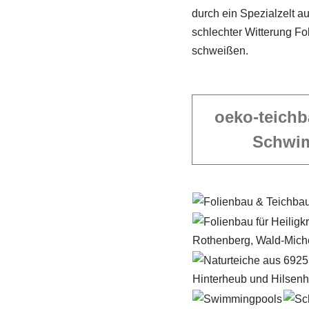
durch ein Spezi­alzelt a
schlechter Witterung Fo
schweißen.
oeko-teichb
Schwi