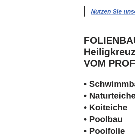
Nutzen Sie uns
FOLIENBA
Heiligkreu
VOM PROF
• Schwimm­b
• Naturteich
• Koiteiche
• Poolbau
• Poolfolie