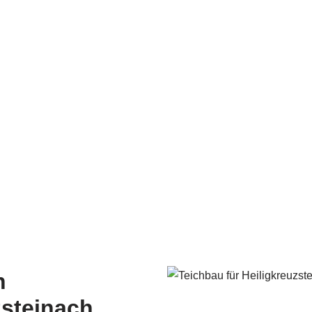
n
zsteinach