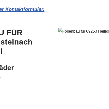
er Kontaktformular.
U FÜR
zsteinach
I
äder
e