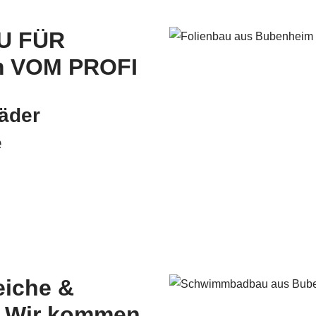
U FÜR
m VOM PROFI
äder
e
iche &
– Wir kommen