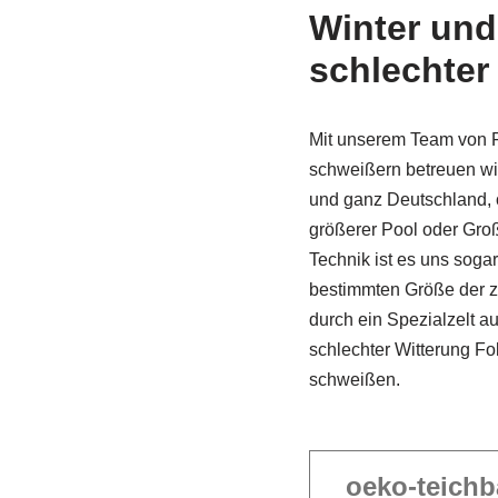
Winter und
schlechter
Mit unserem Team von F
schweißern betreuen wi
und ganz Deutschland, 
größerer Pool oder Gro
Technik ist es uns sogar
bestimmten Größe der z
durch ein Spezi­alzelt a
schlechter Witterung Fo
schweißen.
oeko-teichb