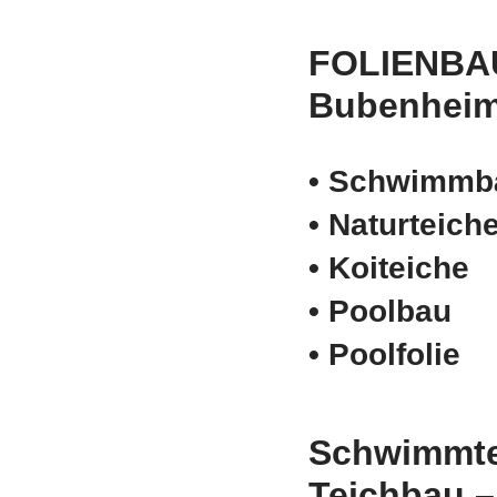
FOLIENBA
Bubenhei
• Schwimm­b
• Naturteich
• Koiteiche
• Poolbau
• Poolfolie
Schwimmte
Teichbau 