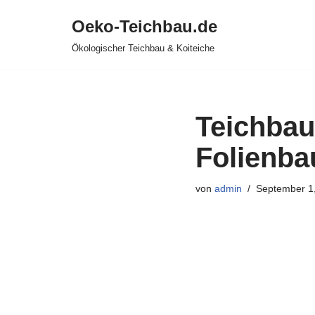
Oeko-Teichbau.de
Zum
Ökologischer Teichbau & Koiteiche
Inhalt
springen
Teichbau
Folienbau
von
admin
September 1