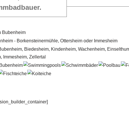
mmbadbauer.
usion_builder_container]