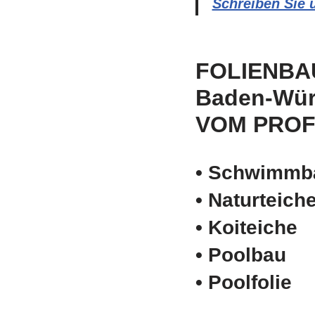
Schreiben Sie 
FOLIENBA
Baden-Wür
VOM PROF
• Schwimm­b
• Naturteich
• Koiteiche
• Poolbau
• Poolfolie