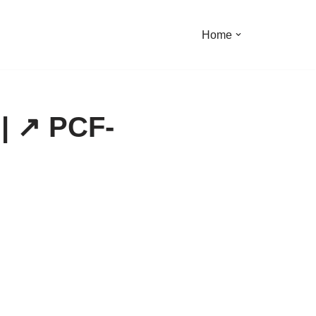
Home
| ↗️ PCF-