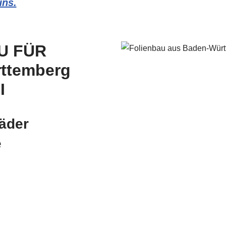
uns.
U FÜR
ttemberg
I
äder
e